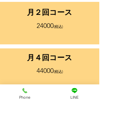
​月２回コース
​24000
(税込)
​月４回コース
​44000
(税込)
Phone
LINE
パーソナルジム SF GYMでマンツーマントレーニング！
SF GYMはあなただけに最適なものを提供する
パーソナルジムです。お客様のニーズや生活習
慣、骨格、姿勢など、様々のものを勘案した上