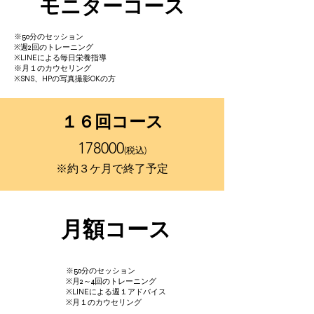
​モニターコース
※50分のセッション
※週2回のトレーニング
​※LINEによる毎日栄養指導
​※月１のカウセリング
​※SNS、HPの写真撮影OKの方
​１６回コース
​178000
(税込)
​※約３ケ月で終了予定
​月額コース
※50分のセッション
※月2～4回のトレーニング
​※LINEによる週１アドバイス
​※月１のカウセリング